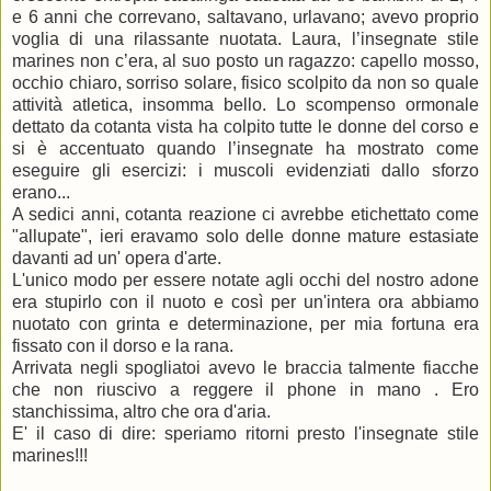
e 6 anni che correvano, saltavano, urlavano; avevo proprio
voglia di una rilassante nuotata. Laura, l’insegnate stile
marines non c’era, al suo posto un ragazzo: capello mosso,
occhio chiaro, sorriso solare, fisico scolpito da non so quale
attività atletica, insomma bello. Lo scompenso ormonale
dettato da cotanta vista ha colpito tutte le donne del corso e
si è accentuato quando l’insegnate ha mostrato come
eseguire gli esercizi: i muscoli evidenziati dallo sforzo
erano...
A sedici anni, cotanta reazione ci avrebbe etichettato come
"allupate", ieri eravamo solo delle donne mature estasiate
davanti ad un' opera d'arte.
L'unico modo per essere notate agli occhi del nostro adone
era stupirlo con il nuoto e così per un'intera ora abbiamo
nuotato con grinta e determinazione, per mia fortuna era
fissato con il dorso e la rana.
Arrivata negli spogliatoi avevo le braccia talmente fiacche
che non riuscivo a reggere il phone in mano . Ero
stanchissima, altro che ora d'aria.
E' il caso di dire: speriamo ritorni presto l'insegnate stile
marines!!!