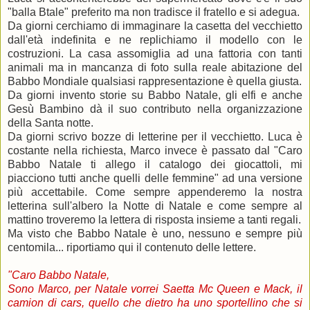
"balla Btale" preferito ma non tradisce il fratello e si adegua.
Da giorni cerchiamo di immaginare la casetta del vecchietto
dall'età indefinita e ne replichiamo il modello con le
costruzioni. La casa assomiglia ad una fattoria con tanti
animali ma in mancanza di foto sulla reale abitazione del
Babbo Mondiale qualsiasi rappresentazione è quella giusta.
Da giorni invento storie su Babbo Natale, gli elfi e anche
Gesù Bambino dà il suo contributo nella organizzazione
della Santa notte.
Da giorni scrivo bozze di letterine per il vecchietto. Luca è
costante nella richiesta, Marco invece è passato dal "Caro
Babbo Natale ti allego il catalogo dei giocattoli, mi
piacciono tutti anche quelli delle femmine" ad una versione
più accettabile. Come sempre appenderemo la nostra
letterina sull'albero la Notte di Natale e come sempre al
mattino troveremo la lettera di risposta insieme a tanti regali.
Ma visto che Babbo Natale è uno, nessuno e sempre più
centomila... riportiamo qui il contenuto delle lettere.
.
"Caro Babbo Natale,
Sono Marco, per Natale vorrei Saetta Mc Queen e Mack, il
camion di cars, quello che dietro ha uno sportellino che si