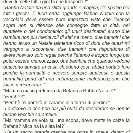
dove li mette tutti i giochi che trasporta?"
"Babbo Natale ha una slitta grande e magica, c'è spazio per
tutti i giochi. E fuori onda aggiungo Babbo Natale con la
vecchiaia deve essere pure impazzito visto che l'elenco
sopra non si riferisce alle consegne fatte in città, nel
quartiere o nel condominio; gli unici destinatari erano due
bambini non più meritevoli di altri nè meno, due bambini che
hanno avuto un Natale talmente ricco di doni che quasi mi
vergogno a raccontare, due bambini che rispondono di
avere ricevuto solo regali perchè l'elenco è troppo lungo per
poter essere memorizzato, due bambini che quando vedono
qualcuno arrivare in casa chiedono cosa abbia portato loro
perchè la normalità è ricevere sempre qualcosa e questa
normalità porta ad una imbarazzante maleducazione che
fatico a recuperare."
"Mamma ma io preferisco la Befana a Babbo Natale?"
"Perchè?"
"Perchè mi porterà le caramelle a forma di piedini."
"Lo dicevo io che non hai più nulla da desiderare se non le
buone vecchie caramelle!"
"Ma mamma se vola su una scopa, dove mette le calze la
Befana? Mica ha la slitta lei?"
"Ha un sacco grande grande che porta in spalla, dentro ci