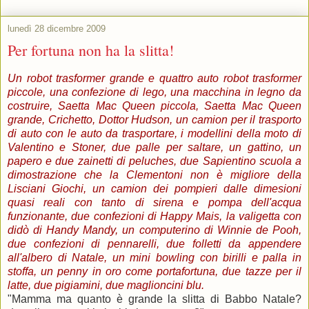
lunedì 28 dicembre 2009
Per fortuna non ha la slitta!
Un robot trasformer grande e quattro auto robot trasformer
piccole, una confezione di lego, una macchina in legno da
costruire, Saetta Mac Queen piccola, Saetta Mac Queen
grande, Crichetto, Dottor Hudson, un camion per il trasporto
di auto con le auto da trasportare, i modellini della moto di
Valentino e Stoner, due palle per saltare, un gattino, un
papero e due zainetti di peluches, due Sapientino scuola a
dimostrazione che la Clementoni non è migliore della
Lisciani Giochi, un camion dei pompieri dalle dimesioni
quasi reali con tanto di sirena e pompa dell'acqua
funzionante, due confezioni di Happy Mais, la valigetta con
didò di Handy Mandy, un computerino di Winnie de Pooh,
due confezioni di pennarelli, due folletti da appendere
all'albero di Natale, un mini bowling con birilli e palla in
stoffa, un penny in oro come portafortuna, due tazze per il
latte, due pigiamini, due maglioncini blu.
"Mamma ma quanto è grande la slitta di Babbo Natale?