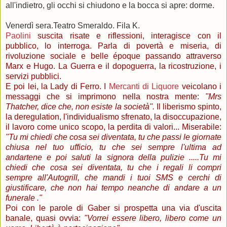
all'indietro, gli occhi si chiudono e la bocca si apre: dorme.
Venerdì sera.Teatro Smeraldo. Fila K.
Paolini
suscita risate e riflessioni, interagisce con il
pubblico, lo interroga. Parla di povertà e miseria, di
rivoluzione sociale e belle époque passando attraverso
Marx e Hugo. La Guerra e il dopoguerra, la ricostruzione, i
servizi pubblici.
E poi lei, la Lady di Ferro.
I
Mercanti di Liquore
veicolano i
messaggi che si imprimono nella nostra mente:
"Mrs
Thatcher, dice che, non esiste la società".
Il liberismo spinto,
la deregulation, l'individualismo sfrenato, la disoccupazione,
il lavoro come unico scopo, la perdita di valori... Miserabile:
"
Tu mi chiedi che cosa sei diventata, tu che passi le giornate
chiusa nel tuo ufficio, tu che sei sempre l'ultima ad
andartene e poi saluti la signora della pulizie ...
..Tu mi
chiedi che cosa sei diventata, tu che i regali li compri
sempre all'Autogrill, che mandi i tuoi SMS e cerchi di
giustificare, che non hai tempo neanche di andare a un
funerale
."
Poi con le parole di Gaber si prospetta una via d'uscita
banale, quasi ovvia:
"Vorrei essere libero, libero come un