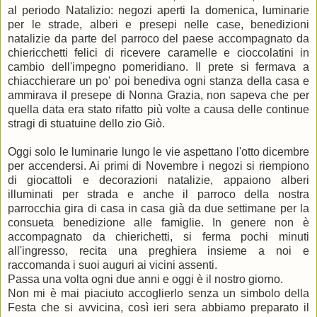
al periodo Natalizio: negozi aperti la domenica, luminarie
per le strade, alberi e presepi nelle case, benedizioni
natalizie da parte del parroco del paese accompagnato da
chiericchetti felici di ricevere caramelle e cioccolatini in
cambio dell'impegno pomeridiano. Il prete si fermava a
chiacchierare un po' poi benediva ogni stanza della casa e
ammirava il presepe di Nonna Grazia, non sapeva che per
quella data era stato rifatto più volte a causa delle continue
stragi di stuatuine dello zio Giò.
Oggi solo le luminarie lungo le vie aspettano l'otto dicembre
per accendersi. Ai primi di Novembre i negozi si riempiono
di giocattoli e decorazioni natalizie, appaiono alberi
illuminati per strada e anche il parroco della nostra
parrocchia gira di casa in casa già da due settimane per la
consueta benedizione alle famiglie. In genere non è
accompagnato da chierichetti, si ferma pochi minuti
all'ingresso, recita una preghiera insieme a noi e
raccomanda i suoi auguri ai vicini assenti.
Passa una volta ogni due anni e oggi è il nostro giorno.
Non mi è mai piaciuto accoglierlo senza un simbolo della
Festa che si avvicina, così ieri sera abbiamo preparato il