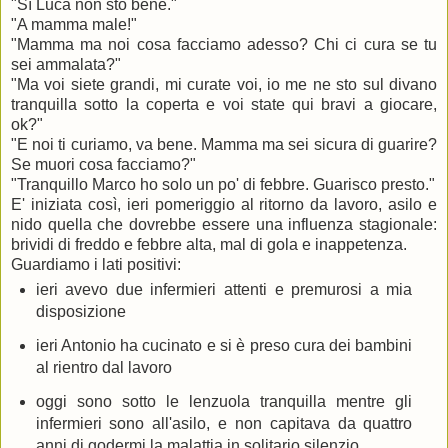
"Sì Luca non sto bene."
"A mamma male!"
"Mamma ma noi cosa facciamo adesso? Chi ci cura se tu
sei ammalata?"
"Ma voi siete grandi, mi curate voi, io me ne sto sul divano
tranquilla sotto la coperta e voi state qui bravi a giocare,
ok?"
"E noi ti curiamo, va bene. Mamma ma sei sicura di guarire?
Se muori cosa facciamo?"
"Tranquillo Marco ho solo un po' di febbre. Guarisco presto."
E' iniziata così, ieri pomeriggio al ritorno da lavoro, asilo e
nido quella che dovrebbe essere una influenza stagionale:
brividi di freddo e febbre alta, mal di gola e inappetenza.
Guardiamo i lati positivi:
ieri avevo due infermieri attenti e premurosi a mia
disposizione
ieri Antonio ha cucinato e si è preso cura dei bambini
al rientro dal lavoro
oggi sono sotto le lenzuola tranquilla mentre gli
infermieri sono all'asilo, e non capitava da quattro
anni di godermi la malattia in solitario silenzio