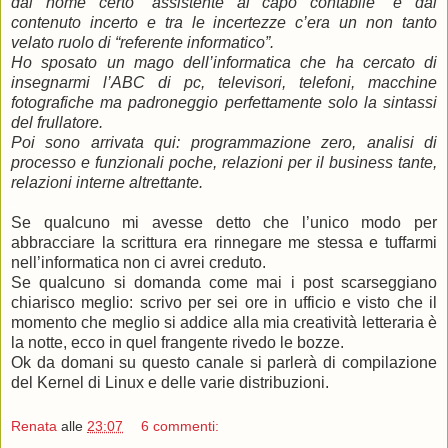
dal nome certo “assistente al capo contabile” e dal
contenuto incerto e tra le incertezze c’era un non tanto
velato ruolo di “referente informatico”.
Ho sposato un mago dell’informatica che ha cercato di
insegnarmi l’ABC di pc, televisori, telefoni, macchine
fotografiche ma padroneggio perfettamente solo la sintassi
del frullatore.
Poi sono arrivata qui: programmazione zero, analisi di
processo e funzionali poche, relazioni per il business tante,
relazioni interne altrettante.
.
Se qualcuno mi avesse detto che l’unico modo per
abbracciare la scrittura era rinnegare me stessa e tuffarmi
nell’informatica non ci avrei creduto.
Se qualcuno si domanda come mai i post scarseggiano
chiarisco meglio: scrivo per sei ore in ufficio e visto che il
momento che meglio si addice alla mia creatività letteraria è
la notte, ecco in quel frangente rivedo le bozze.
Ok da domani su questo canale si parlerà di compilazione
del Kernel di Linux e delle varie distribuzioni.
Renata
alle
23:07
6 commenti: