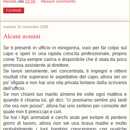
Renata
alle
21:05
Nessun commento:
Condividi
martedì 24 novembre 2009
Alcuni uomini
Se ti presenti in ufficio in minigonna, vuoi per far colpo sul
capo e speri in una rapida crescita professionale, proprio
come Tizia sempre carina e disponibile che è stata da poco
promossa assistente al direttore.
Se lavori seriamente, sei concentrata, ti impegni e ottieni
risultati che superano le aspettative del capo, allora sei un
po’ sfigata e non hai una vita privata lontano dalla scrivania
dell’ufficio.
Se non chiami tuo marito almeno tre volte ogni mattina e
quando ti chiama lui, gli dici: “ci possiamo sentire più tardi
che ora non posso”, allora hai uno zerbino per consorte del
quale non ti preoccupi e curi.
Se hai i figli ammalati e cerchi aiuto per evitare di perdere
giorni di lavoro, allora non sei una brava madre e molto
probabilmente i tuoi bambini cresceranno con qualche