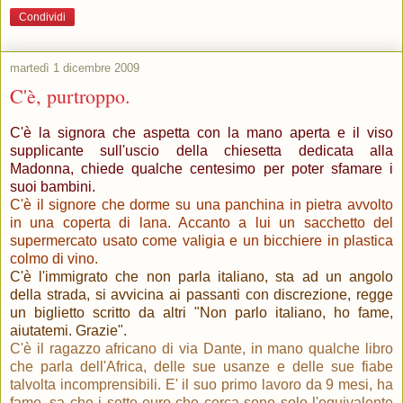
Condividi
martedì 1 dicembre 2009
C'è, purtroppo.
C'è la signora che aspetta con la mano aperta e il viso
supplicante sull'uscio della chiesetta dedicata alla
Madonna, chiede qualche centesimo per poter sfamare i
suoi bambini.
C'è il signore che dorme su una panchina in pietra avvolto
in una coperta di lana. Accanto a lui un sacchetto del
supermercato usato come valigia e un bicchiere in plastica
colmo di vino.
C'è l'immigrato che non parla italiano, sta ad un angolo
della strada, si avvicina ai passanti con discrezione, regge
un biglietto scritto da altri "Non parlo italiano, ho fame,
aiutatemi. Grazie".
C'è il ragazzo africano di via Dante, in mano qualche libro
che parla dell'Africa, delle sue usanze e delle sue fiabe
talvolta incomprensibili. E' il suo primo lavoro da 9 mesi, ha
fame, sa che i sette euro che cerca sono solo l'equivalente