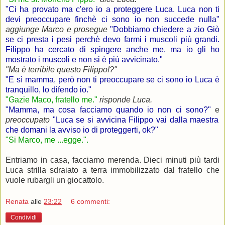
"Ci ha provato ma c'ero io a proteggere Luca. Luca non ti
devi preoccupare finchè ci sono io non succede nulla"
aggiunge Marco e prosegue
"Dobbiamo chiedere a zio Giò
se ci presta i pesi perchè devo farmi i muscoli più grandi.
Filippo ha cercato di spingere anche me, ma io gli ho
mostrato i muscoli e non si è più avvicinato."
"Ma è terribile questo Filippo!?"
"E sì mamma, però non ti preoccupare se ci sono io Luca è
tranquillo, lo difendo io."
"Gazie Maco, fratello me."
risponde Luca.
"Mamma, ma cosa facciamo quando io non ci sono?"
e
preoccupato
"Luca se si avvicina Filippo vai dalla maestra
che domani la avviso io di proteggerti, ok?"
"Si Marco, me ...egge.".
.
Entriamo in casa, facciamo merenda. Dieci minuti più tardi
Luca strilla sdraiato a terra immobilizzato dal fratello che
vuole rubargli un giocattolo.
Renata
alle
23:22
6 commenti:
Condividi