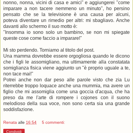
nonno, nonna, vicini di casa e amici" e aggiungerei "come
imparare a non tacere nemmeno un minuto", ho persino
pensato che se la televisione è una causa per alcuni,
poteva diventare un rimedio per altri: mi sbagliavo. Anche
davanti allo schermo il suo motto è:
"Insomma io sono solo un bambino, se non mi spiegate
queste cose come faccio a imparare!"
.
Mi sto perdendo. Torniamo al titolo del post.
Una mamma dovrebbe essere orgogliosa quando le dicono
che i figli le assomigliano, ma ultimamente alla constatata
somiglianza fisica viene aggiunto un "è proprio uguale a te,
non tace mai!"
Potrei anche non dar peso alle parole visto che zia Lu
riterrebbe troppo loquace anche una mummia, ma avere un
figlio che mi assomiglia come una goccia d'acqua, che ha
preso da me l'arte di rompere i cojones con il suono
melodioso della sua voce, non sono certa sia una grande
soddisfazione.
Renata
alle
16:54
5 commenti:
Condividi