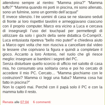
attendono sempre al rientro: “Mamma piina?” “Mamma
tuffo?” “Mamma quando mi porti in piscina, mi sono allenato,
sono un fulmine, sono un gormito dell’acqua!”
E invece silenzio. I tre uomini di casa se ne stavano seduti
di fronte ai loro rispettivi tavolini e armeggiavano ciascuno
con il proprio computer. Marco era vicino a Luca e cercava
di insegnargli l’uso del touchpad per permettergli di
utilizzare da solo i giochi della serie didattica G-CompriX.
Luca entusiasta ripeteva “bello mio puter!” e chiedeva aiuto
a Marco ogni volta che non riusciva a cancellare dal video
le tessere che coprivano la figura e quindi a completare il
gioco. Accanto a loro Antonio, nel ruolo che gli riesce
meglio: insegnare ai bambini i segreti del PC.
Senza disturbare quello scorcio di ufficio nel salotto di casa
mia, ho consumato una solitaria cena e poi ho cercato di
accedere il mio PC. Cercato… “Mamma giochiamo con le
costruzioni? Mamma ci leggi una fiaba? Mamma cosa hai
fatto in piscina?”
Non lo capirò mai. Perché con il papà solo il PC e con la
mamma tutto il resto.
Renata
alle
07:04
6 commenti: