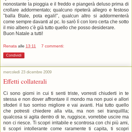
nonostante la pioggia e il freddo e piangerà deluso prima di
crollare addormentato; qualcuno ripeterà allegro e festoso
"balla Btale, pota egali!", qualcun altro si addormenterà
come sempre davanti al pc. Io sarò lì con loro certa che sotto
il mio albero c'è già tutto quello che posso desiderare.
Buon Natale a tutti!
Renata
alle
13:11
7 commenti:
Condividi
mercoledì 23 dicembre 2009
Effetti collaterali
Ci sono giorni in cui ti senti triste, vorresti chiuderti in te
stessa e non dover affrontare il mondo ma non puoi e allori
sfoderi il tuo sorriso migliore e vai avanti. Hai tutto quello
che potresti chiedere alla vita, ma non sei tranquillla;
qualcosa si agita dentro di te, ruggisce, vorrebbe uscire ma
non ci riesce. Ti scopri irritabile e scontrosa con chi più ami,
ti scopri intollerante come raramente ti capita, ti scopri