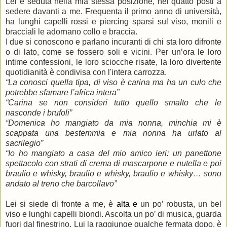
Lei è seduta nella mia stessa posizione, nei quatto posti a
sedere davanti a me. Frequenta il primo anno di università,
ha lunghi capelli rossi e piercing sparsi sul viso, monili e
bracciali le adornano collo e braccia.
I due si conoscono e parlano incuranti di chi sta loro difronte
o di lato, come se fossero soli e vicini. Per un’ora le loro
intime confessioni, le loro sciocche risate, la loro divertente
quotidianità è condivisa con l'intera carrozza.
“La conosci quella tipa, di viso è carina ma ha un culo che
potrebbe sfamare l’africa intera”
“Carina se non consideri tutto quello smalto che le
nasconde i brufoli”
“Domenica ho mangiato da mia nonna, minchia mi è
scappata una bestemmia e mia nonna ha urlato al
sacrilegio”
“Io ho mangiato a casa del mio amico ieri: un panettone
spettacolo con strati di crema di mascarpone e nutella e poi
braulio e whisky, braulio e whisky, braulio e whisky… sono
andato al treno che barcollavo”
.
Lei si siede di fronte a me, è
alta e
un po’ robusta, un bel
viso e lunghi capelli biondi. Ascolta un po’ di musica, guarda
fuori dal finestrino. Lui la raggiunge qualche fermata dopo, è