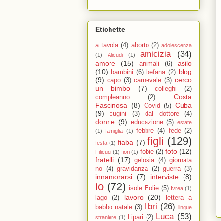
Etichette
a tavola
(4)
aborto
(2)
adolescenza
amicizia
(34)
(1)
Alicudi
(1)
amore
(15)
asilo
animali
(6)
(10)
blog
bambini
(6)
befana
(2)
(9)
cerco
capo
(3)
carnevale
(3)
un bimbo
(7)
colleghi
(2)
Costa
compleanno
(2)
Fascinosa
(8)
Cuba
Covid
(5)
(9)
cugini
(3)
dal dottore
(4)
donne
(9)
educazione
(5)
estate
febbre
(4)
fede
(2)
(1)
famiglia
(1)
figli
(129)
fiaba
(7)
festa
(1)
foto
(12)
fobie
(2)
Filicudi
(1)
fiori
(1)
fratelli
(17)
gelosia
(4)
giornata
no
(4)
gravidanza
(2)
guerra
(3)
innamorarsi
(7)
interviste
(8)
io
(72)
isole Eolie
(5)
Ivrea
(1)
lavoro
(20)
lago
(2)
lettera a
libri
(26)
babbo natale
(3)
lingue
Luca
(53)
Lipari
(2)
straniere
(1)