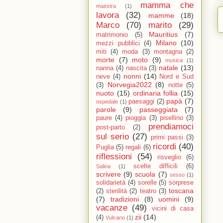
mamma che
maestra
(1)
lavora
(32)
mamme
(18)
Marco
(70)
marito
(29)
Mauritius
(7)
matrimonio
(5)
Milano
(10)
mezzi pubblici
(4)
miti
(4)
moda
(3)
montagna
(2)
morte
(7)
moto
(9)
musica
(1)
natale
(13)
nanna
(4)
nascita
(3)
nonni
(14)
neve
(4)
Nord e Sud
Norvegia2022
(8)
(3)
notte
(5)
nuoto
(15)
ordinaria follia
(15)
papà
(7)
paesaggi
(2)
ospedale
(1)
parole
(9)
passeggiata
(7)
paure
(4)
pioggia
(3)
pisellino
(3)
prendiamoci
post-parto
(2)
sul serio
(27)
primi passi
(3)
ricordi
(40)
Puglia
(5)
regali
(6)
riflessioni
(54)
risveglio
(6)
scelte difficili
(6)
Salina
(1)
scrivere
(9)
scuola
(7)
sesso
(1)
solidarietà
(4)
sorelle
(5)
sorprese
toscana
(2)
sterilità
(2)
teatro
(3)
(7)
tradizioni
(8)
uomini
(9)
vacanze
(49)
vicini di casa
zii
(14)
(4)
Vulcano
(1)