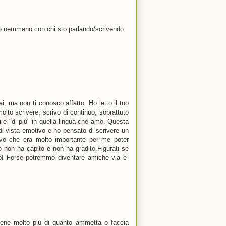
 so nemmeno con chi sto parlando/scrivendo.
, ma non ti conosco affatto. Ho letto il tuo
lto scrivere, scrivo di continuo, soprattuto
ire "di più" in quella lingua che amo. Questa
di vista emotivo e ho pensato di scrivere un
ivo che era molto importante per me poter
o non ha capito e non ha gradito.Figurati se
to! Forse potremmo diventare amiche via e-
iene molto più di quanto ammetta o faccia