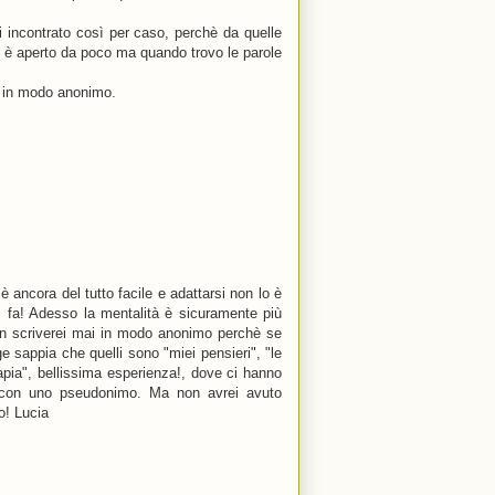
i incontrato così per caso, perchè da quelle
og è aperto da poco ma quando trovo le parole
lo in modo anonimo.
è ancora del tutto facile e adattarsi non lo è
fa! Adesso la mentalità è sicuramente più
on scriverei mai in modo anonimo perchè se
e sappia che quelli sono "miei pensieri", "le
apia", bellissima esperienza!, dove ci hanno
d con uno pseudonimo. Ma non avrei avuto
o! Lucia