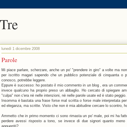
 Tre
lunedì 1 dicembre 2008
Parole
Mi piace parlare, scherzare, anche un po' "prendere in giro" a volte ma non
per iscritto magari sapendo che un pubblico potenziale di cinquanta o
conosco, potrebbe leggere.
Eppure è successo: ho postato il mio commento in un blog , era un commento 
invece qualcuno ha proprio preso un abbaglio. Ho cercato di spiegare am
"culpa" non c'era nè nelle intenzioni, nè nelle parole usate ed è stato peggio.
Insomma è bastata una frase forse mal scritta o forse male interpretata per 
ed eleganza, ma scritte. Visto che non è mia abitudine cercare lo scontro, 
Ammetto che in primo momento ci sono rimasta un po' male, poi mi ha fatto r
perdere avessi risposto a tono, se invece di due signori quanto meno 
agguerriti?