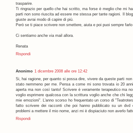
trasparire.
Ti ringrazio per quello che hai scritto, ma forse è meglio che mi ha
parti non sono riuscita ad essere me stessa per tante ragioni. Il bl
giuste avrai modo di capire di più.
Però se ti piace scrivere non smettere, aiuta e poi puoi sempre far
Ci sentiamo anche via mail allora.
Renata
Rispondi
Anonimo
1 dicembre 2008 alle ore 12:42
Si, hai ragione, per quanto si possa dire, vivere da queste parti non 
stato nemmeno per me. Pensa a come mi sono trovata io 20 anni 
aperta ma non così tanto! Scrivere è veramente terapeutico ma n
voglio esprimere qualcosa con la scrittura voglio anche che chi legg
mie emozioni". L'anno scorso ho frequentato un corso di "Teatroter
fatto scrivere dei racconti che poi hanno pubblicato su un dv
problemi a mettere il mio nome, anzi mi è dispiaciuto non averlo fatt
Rispondi