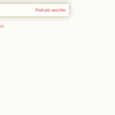
Post più vecchio
m)