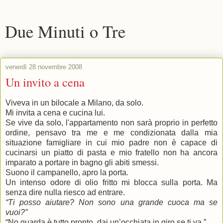
Due Minuti o Tre
venerdì 28 novembre 2008
Un invito a cena
Viveva in un bilocale a Milano, da solo.
Mi invita a cena e cucina lui.
Se vive da solo, l'appartamento non sarà proprio in perfetto
ordine, pensavo tra me e me condizionata dalla mia
situazione famigliare in cui mio padre non è capace di
cucinarsi un piatto di pasta e mio fratello non ha ancora
imparato a portare in bagno gli abiti smessi.
Suono il campanello, apro la porta.
Un intenso odore di olio fritto mi blocca sulla porta. Ma
senza dire nulla riesco ad entrare.
“Ti posso aiutare? Non sono una grande cuoca ma se
vuoi?”
“No guarda è tutto pronto, dai un’occhiata in giro se ti va.”