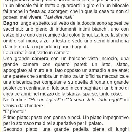
In un bilocale fai in fretta a guardarti in giro e in un bilocale
fai anche in fretta ad accorgerti che in quella casa tu non ci
potresti mai vivere.
"Mai dire mai!"
Bagno
lungo e stretto, sul vetro della doccia sono appesi tre
sacchetti: uno pieno di indumenti intimi bianchi, uno con
calze blu e uno con camice dai colori tenui. La luce fa strane
ombre sul muro, alzo la testa e vedo uno stendibiancheria
da interno da cui pendono panni bagnati.
La cucina è out, vado in camera.
Una grande
camera
con un balcone vista incrocio, una
grande camera con quattro pareti: un letto, sfatto,
appoggiato al muro e al lato opposto un armadio a tre ante;
una parete che sembra un misto tra un’officina meccanica e
una discarica per computer e su quella difronte un grande
poster con centinaia di foto sue in compagnia di un bimbo di
circa tre anni; nel mezzo della stanza, sparse, tante cose.
Nell’ordine:
“Hai un figlio?” e
“
Ci sono stati i ladri oggi?”
mi
veniva da chiedere.
“E’ pronto!”
Primo piatto: pasta con panna e noci. Un piatto impegnativo
per lo stomaco ma direi superlativo per il palato.
Secondo piatto: una grande padella piena di funghi