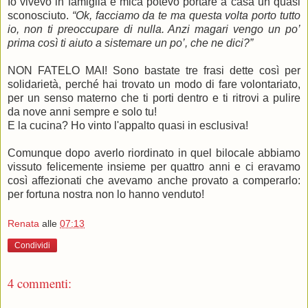
Io vivevo in famiglia e mica potevo portare a casa un quasi
sconosciuto.
“Ok, facciamo da te ma questa volta porto tutto
io, non ti preoccupare di nulla. Anzi magari vengo un po’
prima così ti aiuto a sistemare un po’, che ne dici?”
NON FATELO MAI! Sono bastate tre frasi dette così per
solidarietà, perché hai trovato un modo di fare volontariato,
per un senso materno che ti porti dentro e ti ritrovi a pulire
da nove anni sempre e solo tu!
E la cucina? Ho vinto l'appalto quasi in esclusiva!
Comunque dopo averlo riordinato in quel bilocale abbiamo
vissuto felicemente insieme per quattro anni e ci eravamo
così affezionati che avevamo anche provato a comperarlo:
per fortuna nostra non lo hanno venduto!
Renata
alle
07:13
Condividi
4 commenti: