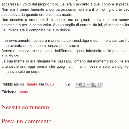
accarezza il volto del proprio figlio. Lei era lì accanto a quel corpo e si prepa
Non era il primo funerale a cui partecipavo, non era il primo figlio che v
succedeva da quando ero diventata madre.
Non riuscivo a smettere di piangere, era un pianto convulso, ero scon
abbracciato per la prima volta. Avevo voglia di correre da lui, di stringerlo f
Lei invece era lì composta nel suo dolore.
Improvvisamente ripenso a mia nonna con nostalgia e con rimpianto. Ero tropp
rimproverata senza sapere, senza poter capire.
Avevo a lungo visto una nonna indifferente, quasi infastidita dalla presenza
suo dolore.
La sua mente si era rifugiata nel passato, lontano dal momento in cui le era 
arteriosclerosi, oggi penso che quegli ultimi anni fossero solo un digni
rimaneva solo un corpo.
Pubblicato da
Renata
alle
08:07
Etichette:
morte
Nessun commento:
Posta un commento