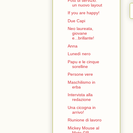
Post di servizio:
un nuovo layout
If you are happy!
Due Capi
Neo laureata,
giovane
e...brillante!
Anna
Lunedì nero
Papu e le cinque
sorelline
Persone vere
Maschilismo in
erba
Intervista alla
redazione
Una cicogna in
arrivo!
Riunione di lavoro
Mickey Mouse al
Moto GP