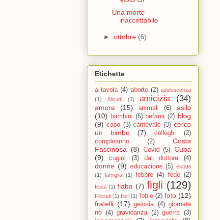
Una morte
inaccettabile
►
ottobre
(6)
Etichette
a tavola
(4)
aborto
(2)
adolescenza
amicizia
(34)
(1)
Alicudi
(1)
amore
(15)
asilo
animali
(6)
(10)
blog
bambini
(6)
befana
(2)
(9)
cerco
capo
(3)
carnevale
(3)
un bimbo
(7)
colleghi
(2)
Costa
compleanno
(2)
Fascinosa
(8)
Cuba
Covid
(5)
(9)
cugini
(3)
dal dottore
(4)
donne
(9)
educazione
(5)
estate
febbre
(4)
fede
(2)
(1)
famiglia
(1)
figli
(129)
fiaba
(7)
festa
(1)
foto
(12)
fobie
(2)
Filicudi
(1)
fiori
(1)
fratelli
(17)
gelosia
(4)
giornata
no
(4)
gravidanza
(2)
guerra
(3)