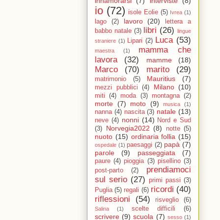
innamorarsi
(7)
interviste
(8)
io
(72)
isole Eolie
(5)
Ivrea
(1)
lavoro
(20)
lago
(2)
lettera a
libri
(26)
babbo natale
(3)
lingue
Luca
(53)
Lipari
(2)
straniere
(1)
mamma che
maestra
(1)
lavora
(32)
mamme
(18)
Marco
(70)
marito
(29)
Mauritius
(7)
matrimonio
(5)
Milano
(10)
mezzi pubblici
(4)
miti
(4)
moda
(3)
montagna
(2)
morte
(7)
moto
(9)
musica
(1)
natale
(13)
nanna
(4)
nascita
(3)
nonni
(14)
neve
(4)
Nord e Sud
Norvegia2022
(8)
(3)
notte
(5)
nuoto
(15)
ordinaria follia
(15)
papà
(7)
paesaggi
(2)
ospedale
(1)
parole
(9)
passeggiata
(7)
paure
(4)
pioggia
(3)
pisellino
(3)
prendiamoci
post-parto
(2)
sul serio
(27)
primi passi
(3)
ricordi
(40)
Puglia
(5)
regali
(6)
riflessioni
(54)
risveglio
(6)
scelte difficili
(6)
Salina
(1)
scrivere
(9)
scuola
(7)
sesso
(1)