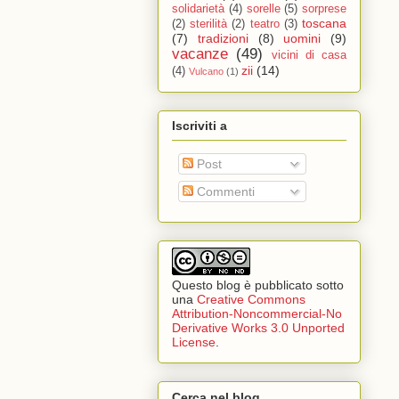
solidarietà
(4)
sorelle
(5)
sorprese
toscana
(2)
sterilità
(2)
teatro
(3)
(7)
tradizioni
(8)
uomini
(9)
vacanze
(49)
vicini di casa
zii
(14)
(4)
Vulcano
(1)
Iscriviti a
Post
Commenti
Questo blog è pubblicato sotto
una
Creative Commons
Attribution-Noncommercial-No
Derivative Works 3.0 Unported
License
.
Cerca nel blog