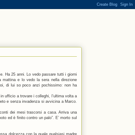
e. Ha 25 anni. Lo vedo passare tutti i giorni
la mattina e lo vedo la sera nella direzione
oi, di lui so poco anzi pochissimo: non ha
 ufficio a trovare i colleghi, l’ultima volta a
screto e senza invadenza si avvicina a Marco.
acconti dei mesi trascorsi a casa. Arriva una
oto ed è finito contro un palo”. E’ morto sul
stessa dolcezza con la quale qualsiasi madre