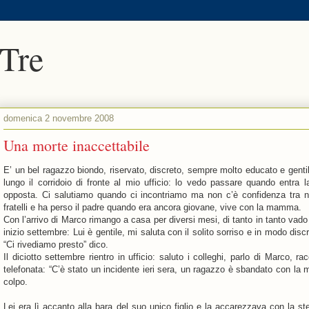
 Tre
domenica 2 novembre 2008
Una morte inaccettabile
E’ un bel ragazzo biondo, riservato, discreto, sempre molto educato e gentil
lungo il corridoio di fronte al mio ufficio: lo vedo passare quando entra 
opposta. Ci salutiamo quando ci incontriamo ma non c’è confidenza tra n
fratelli e ha perso il padre quando era ancora giovane, vive con la mamma.
Con l’arrivo di Marco rimango a casa per diversi mesi, di tanto in tanto vado in
inizio settembre: Lui è gentile, mi saluta con il solito sorriso e in modo di
“Ci rivediamo presto” dico.
Il diciotto settembre rientro in ufficio: saluto i colleghi, parlo di Marco, r
telefonata: “C’è stato un incidente ieri sera, un ragazzo è sbandato con la m
colpo.
Lei era lì accanto alla bara del suo unico figlio e la accarezzava con la 