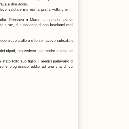
rava a dire addio.
edevo salutare ma era la prima volta che mi
volta. Pensavo a Marco, a quando l’avevo
orte a me, di supplicarlo di non lasciarmi mai!
o piccola allora e forse l’avevo criticata e
 dei nipoti; ora vedevo una madre chiusa nel
stato tolto suo figlio. I medici parlavano di
toso e progressivo addio ad una vita di cui