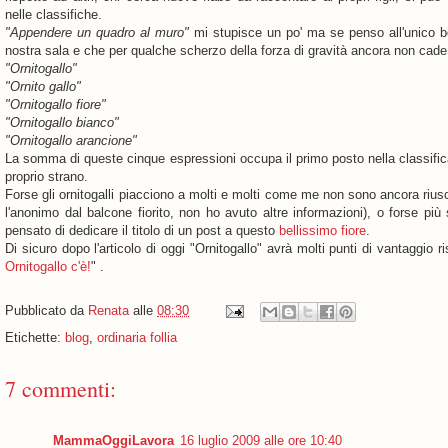
nelle classifiche.
"Appendere un quadro al muro"
mi stupisce un po' ma se penso all'unico b
nostra sala e che per qualche scherzo della forza di gravità ancora non cade
"Ornitogallo"
"Ornito gallo"
"Ornitogallo fiore"
"Ornitogallo bianco"
"Ornitogallo arancione"
La somma di queste cinque espressioni occupa il primo posto nella classific
proprio strano.
Forse gli ornitogalli piacciono a molti e molti come me non sono ancora riusc
l'anonimo dal balcone fiorito, non ho avuto altre informazioni), o forse p
pensato di dedicare il titolo di un post a questo
bellissimo fiore
.
Di sicuro dopo l'articolo di oggi "Ornitogallo" avrà molti punti di vantaggio r
Ornitogallo c'è!
" .
Pubblicato da
Renata
alle
08:30
Etichette:
blog
,
ordinaria follia
7 commenti:
MammaOggiLavora
16 luglio 2009 alle ore 10:40