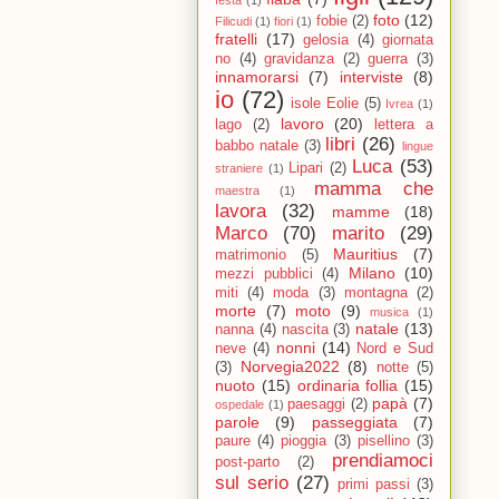
festa
(1)
foto
(12)
fobie
(2)
Filicudi
(1)
fiori
(1)
fratelli
(17)
gelosia
(4)
giornata
no
(4)
gravidanza
(2)
guerra
(3)
innamorarsi
(7)
interviste
(8)
io
(72)
isole Eolie
(5)
Ivrea
(1)
lavoro
(20)
lago
(2)
lettera a
libri
(26)
babbo natale
(3)
lingue
Luca
(53)
Lipari
(2)
straniere
(1)
mamma che
maestra
(1)
lavora
(32)
mamme
(18)
Marco
(70)
marito
(29)
Mauritius
(7)
matrimonio
(5)
Milano
(10)
mezzi pubblici
(4)
miti
(4)
moda
(3)
montagna
(2)
morte
(7)
moto
(9)
musica
(1)
natale
(13)
nanna
(4)
nascita
(3)
nonni
(14)
neve
(4)
Nord e Sud
Norvegia2022
(8)
(3)
notte
(5)
nuoto
(15)
ordinaria follia
(15)
papà
(7)
paesaggi
(2)
ospedale
(1)
parole
(9)
passeggiata
(7)
paure
(4)
pioggia
(3)
pisellino
(3)
prendiamoci
post-parto
(2)
sul serio
(27)
primi passi
(3)