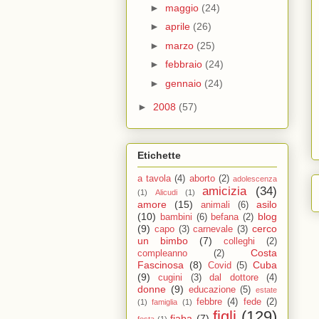
►
maggio
(24)
►
aprile
(26)
►
marzo
(25)
►
febbraio
(24)
►
gennaio
(24)
►
2008
(57)
Etichette
a tavola
(4)
aborto
(2)
adolescenza
amicizia
(34)
(1)
Alicudi
(1)
amore
(15)
asilo
animali
(6)
(10)
blog
bambini
(6)
befana
(2)
(9)
cerco
capo
(3)
carnevale
(3)
un bimbo
(7)
colleghi
(2)
Costa
compleanno
(2)
Fascinosa
(8)
Cuba
Covid
(5)
(9)
cugini
(3)
dal dottore
(4)
donne
(9)
educazione
(5)
estate
febbre
(4)
fede
(2)
(1)
famiglia
(1)
figli
(129)
fiaba
(7)