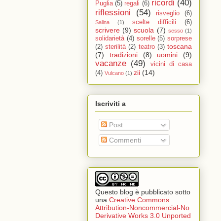
ricordi
(40)
Puglia
(5)
regali
(6)
riflessioni
(54)
risveglio
(6)
scelte difficili
(6)
Salina
(1)
scrivere
(9)
scuola
(7)
sesso
(1)
solidarietà
(4)
sorelle
(5)
sorprese
toscana
(2)
sterilità
(2)
teatro
(3)
(7)
tradizioni
(8)
uomini
(9)
vacanze
(49)
vicini di casa
zii
(14)
(4)
Vulcano
(1)
Iscriviti a
Post
Commenti
Questo blog è pubblicato sotto
una
Creative Commons
Attribution-Noncommercial-No
Derivative Works 3.0 Unported