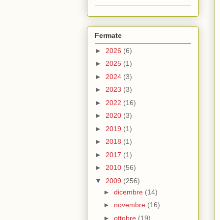
Fermate
►
2026
(6)
►
2025
(1)
►
2024
(3)
►
2023
(3)
►
2022
(16)
►
2020
(3)
►
2019
(1)
►
2018
(1)
►
2017
(1)
►
2010
(56)
▼
2009
(256)
►
dicembre
(14)
►
novembre
(16)
►
ottobre
(19)