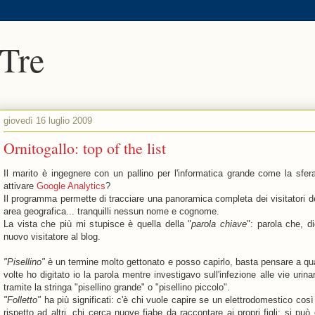
 Tre
giovedì 16 luglio 2009
Ornitogallo: top of the list
Il marito è ingegnere con un pallino per l'informatica grande come la sfer
attivare
Google Analytics
?
Il programma permette di tracciare una panoramica completa dei visitatori del
area geografica... tranquilli nessun nome e cognome.
La vista che più mi stupisce è quella della "
parola chiave
": parola che, d
nuovo visitatore al blog.
.
"Pisellino"
è un termine molto gettonato e posso capirlo, basta pensare a qua
volte ho digitato io la parola mentre investigavo sull'infezione alle vie urin
tramite la stringa "pisellino grande" o "pisellino piccolo".
"Folletto"
ha più significati: c'è chi vuole capire se un elettrodomestico così
rispetto ad altri, chi cerca nuove fiabe da raccontare ai propri figli; si p