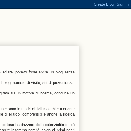
a solare: potevo forse aprire un blog senza
 blog: numero di visite, siti di provenienza,
igitata su un motore di ricerca, conduce un
nte sono le madri di figli maschi e a quante
arie di Marco; comprensibile anche la ricerca
 costoso ha davvero delle potenzialità in più
uò capire insomma perchè salga ai primi posti