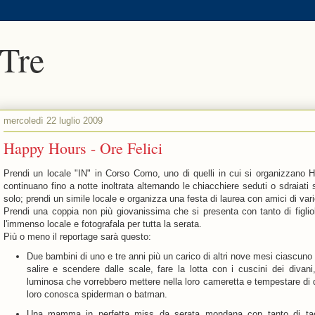
 Tre
mercoledì 22 luglio 2009
Happy Hours - Ore Felici
Prendi un locale "IN" in Corso Como, uno di quelli in cui si organizzano H
continuano fino a notte inoltrata alternando le chiacchiere seduti o sdraiat
solo; prendi un simile locale e organizza una festa di laurea con amici di vari
Prendi una coppia non più giovanissima che si presenta con tanto di figliole
l'immenso locale e fotografala per tutta la serata.
Più o meno il reportage sarà questo:
Due bambini di uno e tre anni più un carico di altri nove mesi ciascuno
salire e scendere dalle scale, fare la lotta con i cuscini dei divani
luminosa che vorrebbero mettere nella loro cameretta e tempestare di d
loro conosca spiderman o batman.
Una mamma in perfetta miss da serata mondana con tanto di tacc