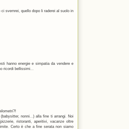
ci svernrei, quello dopo li raderei al suolo in
testi hanno energie e simpatia da vendere e
ricordi bellissimi...
ilometri?!
abysitter, nonni...) alla fine ti arrangi. Noi
zerie, ristoranti, aperitivi, vacanze oltre
limite. Certo è che a fine serata non siamo