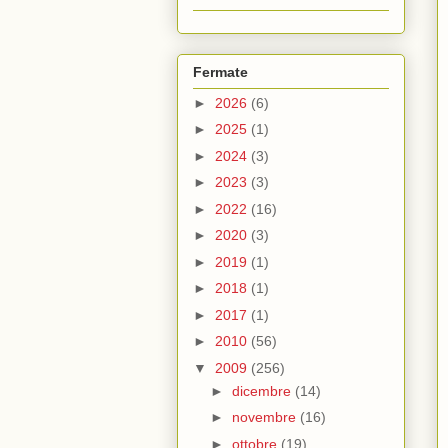
Fermate
►
2026
(6)
►
2025
(1)
►
2024
(3)
►
2023
(3)
►
2022
(16)
►
2020
(3)
►
2019
(1)
►
2018
(1)
►
2017
(1)
►
2010
(56)
▼
2009
(256)
►
dicembre
(14)
►
novembre
(16)
►
ottobre
(19)