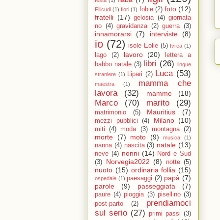
festa
(1)
foto
(12)
fobie
(2)
Filicudi
(1)
fiori
(1)
fratelli
(17)
gelosia
(4)
giornata
no
(4)
gravidanza
(2)
guerra
(3)
innamorarsi
(7)
interviste
(8)
io
(72)
isole Eolie
(5)
Ivrea
(1)
lavoro
(20)
lago
(2)
lettera a
libri
(26)
babbo natale
(3)
lingue
Luca
(53)
Lipari
(2)
straniere
(1)
mamma che
maestra
(1)
lavora
(32)
mamme
(18)
Marco
(70)
marito
(29)
Mauritius
(7)
matrimonio
(5)
Milano
(10)
mezzi pubblici
(4)
miti
(4)
moda
(3)
montagna
(2)
morte
(7)
moto
(9)
musica
(1)
natale
(13)
nanna
(4)
nascita
(3)
nonni
(14)
neve
(4)
Nord e Sud
Norvegia2022
(8)
(3)
notte
(5)
nuoto
(15)
ordinaria follia
(15)
papà
(7)
paesaggi
(2)
ospedale
(1)
parole
(9)
passeggiata
(7)
paure
(4)
pioggia
(3)
pisellino
(3)
prendiamoci
post-parto
(2)
sul serio
(27)
primi passi
(3)