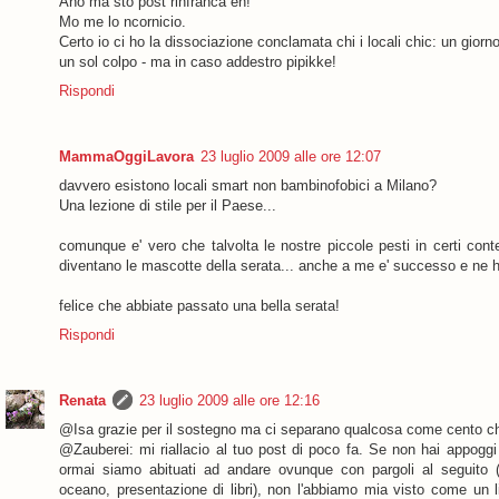
Ahò ma sto post rinfranca eh!
Mo me lo ncornicio.
Certo io ci ho la dissociazione conclamata chi i locali chic: un giorno 
un sol colpo - ma in caso addestro pipikke!
Rispondi
MammaOggiLavora
23 luglio 2009 alle ore 12:07
davvero esistono locali smart non bambinofobici a Milano?
Una lezione di stile per il Paese...
comunque e' vero che talvolta le nostre piccole pesti in certi con
diventano le mascotte della serata... anche a me e' successo e ne ho 
felice che abbiate passato una bella serata!
Rispondi
Renata
23 luglio 2009 alle ore 12:16
@Isa grazie per il sostegno ma ci separano qualcosa come cento ch
@Zauberei: mi riallacio al tuo post di poco fa. Se non hai appoggi (b
ormai siamo abituati ad andare ovunque con pargoli al seguito (piz
oceano, presentazione di libri), non l'abbiamo mia visto come un 