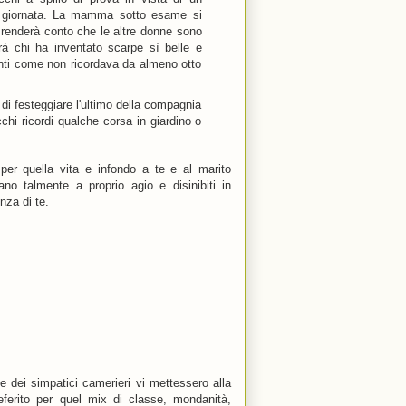
a giornata. La mamma sotto esame si
i renderà conto che le altre donne sono
rà chi ha inventato scarpe sì belle e
anti come non ricordava da almeno otto
 di festeggiare l'ultimo della compagnia
chi ricordi qualche corsa in giardino o
 per quella vita e infondo a te e al marito
ano talmente a proprio agio e disinibiti in
nza di te.
 dei simpatici camerieri vi mettessero alla
ferito per quel mix di classe, mondanità,