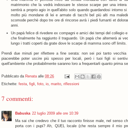
matrimonio che la vedrà indossare le stesse scarpe per una inter
sentirà a proprio agio in quell'abito solo quando guardandosi intorno s
molto più mondane di lei e armate di tacchi bel più alti ma maledi
scomode perchè dopo tre ore di rincorse avrà i piedi fumanti et dolor
anni.
Un papà felice di rivedere ex compagni e amici dei tempi del collegio e
che finalmente ha raggiunto il traguardo. Un papà che alternerà ai vec
lungo i tratti coperti da grate dove le scarpe di mamma sono off limits.
Prendi due minuti per riflettere a fine serata: non sei poi tanto vecchia
piacerebbe poter uscire più spesso per locali, però i tuoi figli si sentiv
quell'ambiente che probabilmente saranno loro a frequentarli quanto prima se
Pubblicato da
Renata
alle
08:26
Etichette:
festa
,
figli
,
foto
,
io
,
marito
,
riflessioni
7 commenti:
Babuska
22 luglio 2009 alle ore 10:39
Ma sai che credevo che il tuo racconto finisse male, nel senso che
porta con i pupi? Ah, QUEL locale (che resta sempre il mio pre