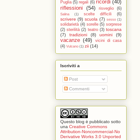
ricordi
(40)
Puglia
(5)
regali
(6)
riflessioni
(54)
risveglio
(6)
scelte difficili
(6)
Salina
(1)
scrivere
(9)
scuola
(7)
sesso
(1)
solidarietà
(4)
sorelle
(5)
sorprese
toscana
(2)
sterilità
(2)
teatro
(3)
(7)
tradizioni
(8)
uomini
(9)
vacanze
(49)
vicini di casa
zii
(14)
(4)
Vulcano
(1)
Iscriviti a
Post
Commenti
Questo blog è pubblicato sotto
una
Creative Commons
Attribution-Noncommercial-No
Derivative Works 3.0 Unported