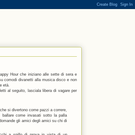
appy Hour che iniziano alle sette di sera e
i su comodi divanetti alla musica disco e non
e età.
tti al seguito, lasciala libera di vagare per
 che si divertono come pazzi a correre,
, ballare come invasati sotto la palla
omande gli amici degli amici su chi di
hi a spillo di prova in vista di un