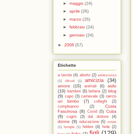
►
maggio
(24)
►
aprile
(26)
►
marzo
(25)
►
febbraio
(24)
►
gennaio
(24)
►
2008
(57)
Etichette
a tavola
(4)
aborto
(2)
adolescenza
amicizia
(34)
(1)
Alicudi
(1)
amore
(15)
asilo
animali
(6)
(10)
blog
bambini
(6)
befana
(2)
(9)
cerco
capo
(3)
carnevale
(3)
un bimbo
(7)
colleghi
(2)
Costa
compleanno
(2)
Fascinosa
(8)
Cuba
Covid
(5)
(9)
cugini
(3)
dal dottore
(4)
donne
(9)
educazione
(5)
estate
febbre
(4)
fede
(2)
(1)
famiglia
(1)
figli
(129)
fiaba
(7)