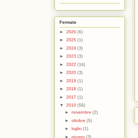
Fermate
►
2026
(6)
►
2025
(1)
►
2024
(3)
►
2023
(3)
►
2022
(16)
►
2020
(3)
►
2019
(1)
►
2018
(1)
►
2017
(1)
▼
2010
(56)
►
novembre
(2)
►
ottobre
(5)
►
luglio
(1)
►
giugno
(3)