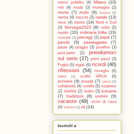
Milano
(10)
mezzi pubblici
(4)
miti
(4)
moda
(3)
montagna
(2)
morte
(7)
moto
(9)
musica
(1)
natale
(13)
nanna
(4)
nascita
(3)
nonni
(14)
neve
(4)
Nord e Sud
Norvegia2022
(8)
(3)
notte
(5)
nuoto
(15)
ordinaria follia
(15)
papà
(7)
paesaggi
(2)
ospedale
(1)
parole
(9)
passeggiata
(7)
paure
(4)
pioggia
(3)
pisellino
(3)
prendiamoci
post-parto
(2)
sul serio
(27)
primi passi
(3)
ricordi
(40)
Puglia
(5)
regali
(6)
riflessioni
(54)
risveglio
(6)
scelte difficili
(6)
Salina
(1)
scrivere
(9)
scuola
(7)
sesso
(1)
solidarietà
(4)
sorelle
(5)
sorprese
toscana
(2)
sterilità
(2)
teatro
(3)
(7)
tradizioni
(8)
uomini
(9)
vacanze
(49)
vicini di casa
zii
(14)
(4)
Vulcano
(1)
Iscriviti a