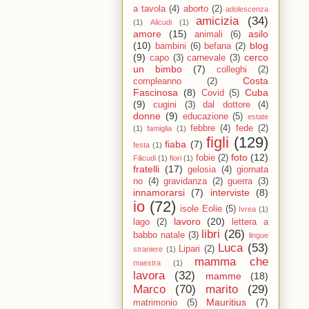
a tavola
(4)
aborto
(2)
adolescenza
amicizia
(34)
(1)
Alicudi
(1)
amore
(15)
asilo
animali
(6)
(10)
blog
bambini
(6)
befana
(2)
(9)
cerco
capo
(3)
carnevale
(3)
un bimbo
(7)
colleghi
(2)
Costa
compleanno
(2)
Fascinosa
(8)
Cuba
Covid
(5)
(9)
cugini
(3)
dal dottore
(4)
donne
(9)
educazione
(5)
estate
febbre
(4)
fede
(2)
(1)
famiglia
(1)
figli
(129)
fiaba
(7)
festa
(1)
foto
(12)
fobie
(2)
Filicudi
(1)
fiori
(1)
fratelli
(17)
gelosia
(4)
giornata
no
(4)
gravidanza
(2)
guerra
(3)
innamorarsi
(7)
interviste
(8)
io
(72)
isole Eolie
(5)
Ivrea
(1)
lavoro
(20)
lago
(2)
lettera a
libri
(26)
babbo natale
(3)
lingue
Luca
(53)
Lipari
(2)
straniere
(1)
mamma che
maestra
(1)
lavora
(32)
mamme
(18)
Marco
(70)
marito
(29)
Mauritius
(7)
matrimonio
(5)