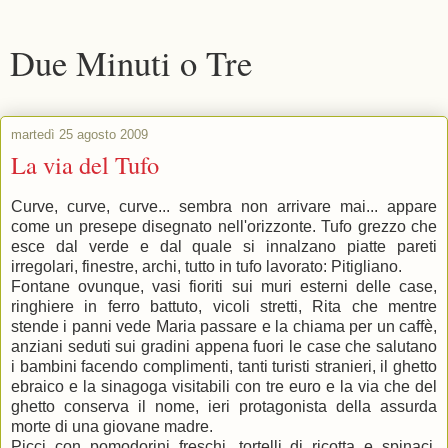
Due Minuti o Tre
martedì 25 agosto 2009
La via del Tufo
Curve, curve, curve... sembra non arrivare mai... appare
come un presepe disegnato nell'orizzonte. Tufo grezzo che
esce dal verde e dal quale si innalzano piatte pareti
irregolari, finestre, archi, tutto in tufo lavorato: Pitigliano.
Fontane ovunque, vasi fioriti sui muri esterni delle case,
ringhiere in ferro battuto, vicoli stretti, Rita che mentre
stende i panni vede Maria passare e la chiama per un caffè,
anziani seduti sui gradini appena fuori le case che salutano
i bambini facendo complimenti, tanti turisti stranieri, il ghetto
ebraico e la sinagoga visitabili con tre euro e la via che del
ghetto conserva il nome, ieri protagonista della assurda
morte di una giovane madre.
Picci con pomodorini freschi, tortelli di ricotta e spinaci,