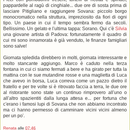
pappardelle al ragù di cinghiale... due ore di sosta prima di
lasciare Pitigliano e raggiungere Sovana: piccolo borgo
monocromatico nella struttura, impreziosito da fiori di ogni
tipo. Un paese in cui il tempo sembra fermo da secoli.
Bellissimo. Un gelato e l'ultima tappa: Sorano. Qui c'è
Silvia
una giovane artista di Padova: fortunatamente il quadro di
cui mi sono innamorata è già venduto, le finanze famigliari
sono salve!
Giornata spledida direbbero in molti, giornata interessante e
molto stancante aggiungo. Marco è caduto nella terza
fontana in cui ci siamo fermati a bere e ha girato per tutta la
mattina con le sue mutandine rosse e una maglietta di Luca
che avevo in borsa, Luca correva come un pazzo dietro il
fratello e per tre volte si è ritrovato faccia a terra, le due ore
al ristorante sono state un continuo rimprovero all'uno o
all'altro spazientiti dalla lunga attesa e... per fortuna che
c'erano i famosi lupi di Sovana che non abbiamo incontrato
ma ci hanno permesso di camminare vicini vicini almeno
per un po'.
Renata
alle
07:46