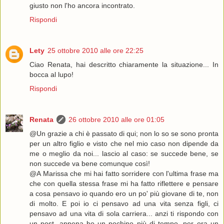
giusto non l'ho ancora incontrato.
Rispondi
Lety
25 ottobre 2010 alle ore 22:25
Ciao Renata, hai descritto chiaramente la situazione... In
bocca al lupo!
Rispondi
Renata
26 ottobre 2010 alle ore 01:05
@Un grazie a chi è passato di qui; non lo so se sono pronta
per un altro figlio e visto che nel mio caso non dipende da
me o meglio da noi... lascio al caso: se succede bene, se
non succede va bene comunque così!
@A Marissa che mi hai fatto sorridere con l'ultima frase ma
che con quella stessa frase mi ha fatto riflettere e pensare
a cosa pensavo io quando ero un po' più giovane di te, non
di molto. E poi io ci pensavo ad una vita senza figli, ci
pensavo ad una vita di sola carriera... anzi ti rispondo con
un post, appena ho un pochino più di tempo, per ora un