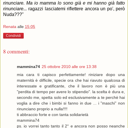
rinunciare. Ma io mamma lo sono già e mi hanno già fatto
rinunciare...
ragazzi lasciatemi riflettere ancora un po', però
Nuda???"
Renata
alle
15:05
Condividi
8 commenti:
mammina74
25 ottobre 2010 alle ore 13:38
mia cara ti capisco perfettamente! riniziare dopo una
maternità è difficile, specie ora che hai riavuto qualcosa di
interessate e gratificante, che il lavoro non è più una
"perdita di tempo per avere lo stipendio". la scelta è dura e,
secondo me, spetta solo ed esclusivamente a te perchè hai
voglia a dire che i bimbi si fanno in due ... i "maschi" non
rinunciano proprio a nulla!!!!
ti abbraccio forte e con tanta solidarietà
mammina74
ps. io vorrei tanto tanto il 2° e ancora non posso neanche