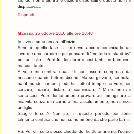
sfondo, non è più tra le opzioni disponibili e questo non mi
dispiaceva...
Rispondi
Marissa
25 ottobre 2010 alle ore 18:40
Io invece sono ancora all'inizio.
Sono in quella fase in cui devo ancora cominciarlo un
lavoro e una carriera e poi pensare di "metterlo in stand-by"
per un figlio... Però lo desidererei così tanto un bambino,
ma così tanto...
A volte mi sembra quasi di non essere compresa da
nessuno quando tutti mi dicono "Ma sei giovane, sei bella,
hai il mondo hai tuoi piedi, hai tutto il tempo che vuoi, per
cercare, iniziare, disfare e ricominciare..." Ma io non mi
sento così. Potrei lontanamente provare ad immaginare la
mia vita senza una carriera, ma assolutamente, non senza
un figlio.
Sbaglio forse..? Non so, in questo periodo poi sono
talmente confusa che non so nemmeno da che parte farmi.
PS: Per chi se lo stesse chiedendo, ho 26 anni e no, l'uomo