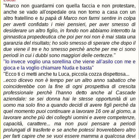
"Marco non guardarmi con quella faccia e non protestare,
anche se vado all'ospedale ora non torno a casa con un
altro fratellino e
tu papà di Marco non farmi sentire in colpa
per averti confidato i miei pensieri, per aver smesso di
desiderare un altro figlio, in fondo non abbiamo interrotto la
ginnastica propedeutica che poi per noi non è mai stata una
garanzia del risultato; ho solo smesso di sperare che dopo il
due viene il tre e ho smesso perchè anche per me ci sono
periodi in cui i dubbi sono maggiori delle certezze."
"Io invece voglio una sorellina che viene all'asilo con me e
gioca e la voglio chiamare Nuda e basta"
"Ecco ti ci metti anche tu Luca, piccola cozza dispettosa...
..ecco dicevo non è tempo per un altro anno sabatico che
coinciderebbe con la fine di ogni prospettiva di crescita
professionale perchè l'hanno detto anche al Cascade
aziendale: se sei donna hai le stesse opportunità di un
uomo ma solo fino a quando decidi di avere figli perchè da
quel momento puoi continuare a lavorare 16 ore al giorno, a
lavorare anche più dei colleghi uomini e avere competenze,
capacità, carattere... ma non puoi pensare a periodi
prolungati di trasferte e se anche potessi troverebbero altro
per farti capire che se vuoi essere mamma a qualcosa devi